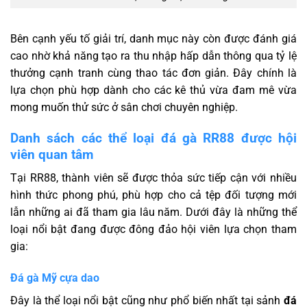
Bên cạnh yếu tố giải trí, danh mục này còn được đánh giá
cao nhờ khả năng tạo ra thu nhập hấp dẫn thông qua tỷ lệ
thưởng cạnh tranh cùng thao tác đơn giản. Đây chính là
lựa chọn phù hợp dành cho các kê thủ vừa đam mê vừa
mong muốn thử sức ở sân chơi chuyên nghiệp.
Danh sách các thể loại đá gà RR88 được hội
viên quan tâm
Tại RR88, thành viên sẽ được thỏa sức tiếp cận với nhiều
hình thức phong phú, phù hợp cho cả tệp đối tượng mới
lẫn những ai đã tham gia lâu năm. Dưới đây là những thể
loại nổi bật đang được đông đảo hội viên lựa chọn tham
gia:
Đá gà Mỹ cựa dao
Đây là thể loại nổi bật cũng như phổ biến nhất tại sảnh
đá