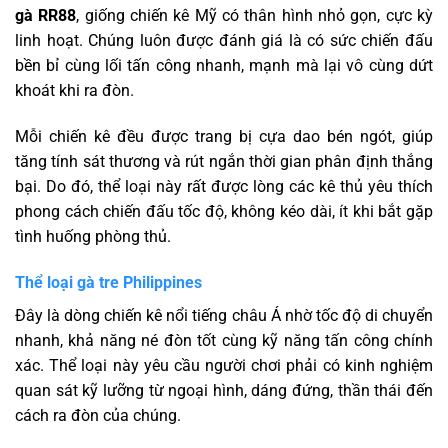
gà RR88
, giống chiến kê Mỹ có thân hình nhỏ gọn, cực kỳ
linh hoạt. Chúng luôn được đánh giá là có sức chiến đấu
bền bỉ cùng lối tấn công nhanh, mạnh mà lại vô cùng dứt
khoát khi ra đòn.
Mỗi chiến kê đều được trang bị cựa dao bén ngót, giúp
tăng tính sát thương và rút ngắn thời gian phân định thắng
bại. Do đó, thể loại này rất được lòng các kê thủ yêu thích
phong cách chiến đấu tốc độ, không kéo dài, ít khi bắt gặp
tình huống phòng thủ.
Thể loại gà tre Philippines
Đây là dòng chiến kê nổi tiếng châu Á nhờ tốc độ di chuyển
nhanh, khả năng né đòn tốt cùng kỹ năng tấn công chính
xác. Thể loại này yêu cầu người chơi phải có kinh nghiệm
quan sát kỹ lưỡng từ ngoại hình, dáng đứng, thần thái đến
cách ra đòn của chúng.