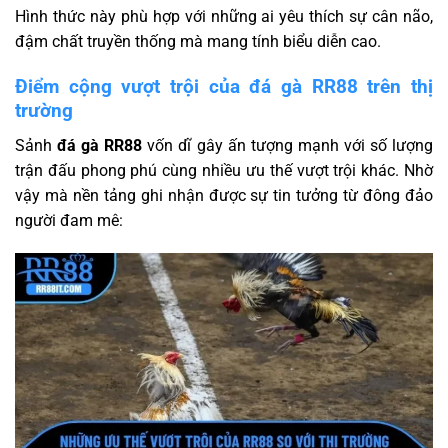
Hình thức này phù hợp với những ai yêu thích sự cân não,
đậm chất truyền thống mà mang tính biểu diễn cao.
Điểm cộng vượt trội của đá gà RR88 trên thị
trường
Sảnh
đá gà RR88
vốn dĩ gây ấn tượng mạnh với số lượng
trận đấu phong phú cùng nhiều ưu thế vượt trội khác. Nhờ
vậy mà nền tảng ghi nhận được sự tin tưởng từ đông đảo
người đam mê: