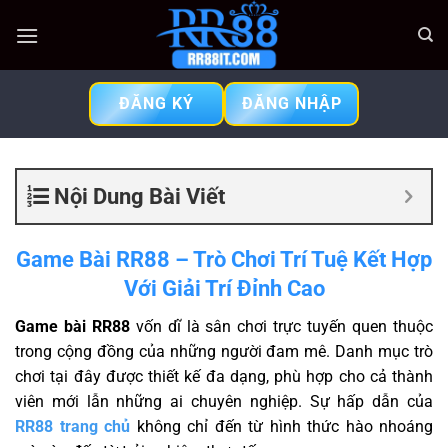
Skip
to
content
ĐĂNG KÝ
ĐĂNG NHẬP
Nội Dung Bài Viết
Game Bài RR88 – Trò Chơi Trí Tuệ Kết Hợp
Với Giải Trí Đỉnh Cao
Game bài RR88
vốn dĩ là sân chơi trực tuyến quen thuộc
trong cộng đồng của những người đam mê. Danh mục trò
chơi tại đây được thiết kế đa dạng, phù hợp cho cả thành
viên mới lẫn những ai chuyên nghiệp. Sự hấp dẫn của
RR88 trang chủ
không chỉ đến từ hình thức hào nhoáng