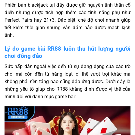
Phiên bản blackjack tại đây được giữ nguyên tinh thần cổ
điển nhưng được tích hợp thêm các tính năng phụ như
Perfect Pairs hay 21+3. Đặc biệt, chế độ chơi nhanh giúp
tiết kiệm thời gian nhưng vẫn đảm bảo được mạch kịch
tính.
Lý do game bài RR88 luôn thu hút lượng người
chơi đông đảo
Sức hấp dẫn ngoài việc đến từ sự đang dạng của các trò
chơi mà còn đến từ hàng loạt lợi thế vượt trội khác mà
không phải nền tảng nào cũng đáp ứng được. Dưới đây là
những yếu tố giúp cho RR88 khẳng định được vị thế của
mình đối với danh mục game bài: