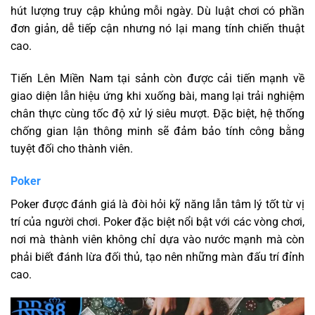
hút lượng truy cập khủng mỗi ngày. Dù luật chơi có phần
đơn giản, dễ tiếp cận nhưng nó lại mang tính chiến thuật
cao.
Tiến Lên Miền Nam tại sảnh còn được cải tiến mạnh về
giao diện lẫn hiệu ứng khi xuống bài, mang lại trải nghiệm
chân thực cùng tốc độ xử lý siêu mượt. Đặc biệt, hệ thống
chống gian lận thông minh sẽ đảm bảo tính công bằng
tuyệt đối cho thành viên.
Poker
Poker được đánh giá là đòi hỏi kỹ năng lẫn tâm lý tốt từ vị
trí của người chơi. Poker đặc biệt nổi bật với các vòng chơi,
nơi mà thành viên không chỉ dựa vào nước mạnh mà còn
phải biết đánh lừa đối thủ, tạo nên những màn đấu trí đỉnh
cao.