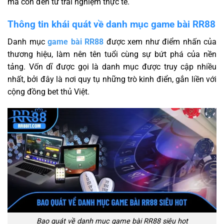
mà còn đến từ trải nghiệm thực tế.
Thông tin khái quát về danh mục game bài RR88
Danh mục
game bài RR88
được xem như điểm nhấn của
thương hiệu, làm nên tên tuổi cùng sự bứt phá của nền
tảng. Vốn dĩ được gọi là danh mục được truy cập nhiều
nhất, bởi đây là nơi quy tụ những trò kinh điển, gắn liền với
cộng đồng bet thủ Việt.
Bao quát về danh mục game bài RR88 siêu hot