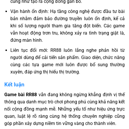
cũng như tạo ra cộng đồng gắn bó.
Vận hành ổn định: Hạ tầng công nghệ được đầu tư bài
bản nhằm đảm bảo đường truyền luôn ổn định, kể cả
khi số lượng người tham gia tăng đột biến. Các game
vẫn hoạt động trơn tru, không xảy ra tình trạng giật là,
đứng màn hình.
Liên tục đổi mới: RR88 luôn lắng nghe phản hồi từ
người dùng để cải tiến sản phẩm. Giao diện, chức năng
cùng các tựa game mới luôn được bổ sung thường
xuyên, đáp ứng thị hiếu thị trường.
Kết luận
Game bài RR88
vẫn đang không ngừng khẳng định vị thế
thông qua danh mục trò chơi phong phú cùng khả năng kết
nối cộng đồng mạnh mẽ. Những yếu tố như hiệu ứng trực
quan, luật lệ rõ ràng cùng hệ thống chuyên nghiệp cũng
góp phần xây dựng niềm tin vững vàng cho thành viên.