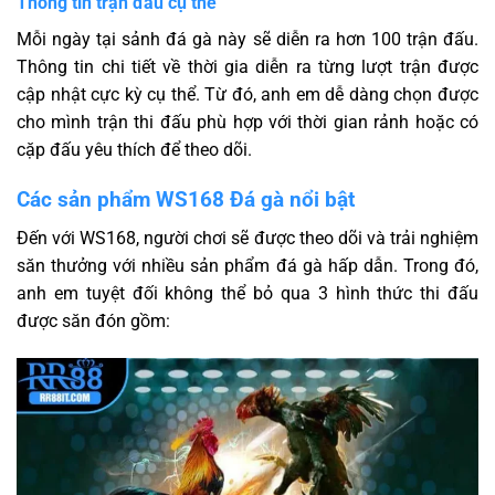
Thông tin trận đấu cụ thể
Mỗi ngày tại sảnh đá gà này sẽ diễn ra hơn 100 trận đấu.
Thông tin chi tiết về thời gia diễn ra từng lượt trận được
cập nhật cực kỳ cụ thể. Từ đó, anh em dễ dàng chọn được
cho mình trận thi đấu phù hợp với thời gian rảnh hoặc có
cặp đấu yêu thích để theo dõi.
Các sản phẩm WS168 Đá gà nổi bật
Đến với WS168, người chơi sẽ được theo dõi và trải nghiệm
săn thưởng với nhiều sản phẩm đá gà hấp dẫn. Trong đó,
anh em tuyệt đối không thể bỏ qua 3 hình thức thi đấu
được săn đón gồm: