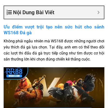
Nội Dung Bài Viết
Ưu điểm vượt trội tạo nên sức hút cho sảnh
WS168 Đá gà
Không phải ngẫu nhiên mà WS168 được những người chơi
yêu thích đá gà lựa chọn. Tại đây, anh em có thể theo dõi
các lượt thi đấu đá gà trực tiếp cũng như tìm được cơ hội
săn thưởng lớn khi chọn đúng chiến kê thắng cuộc.