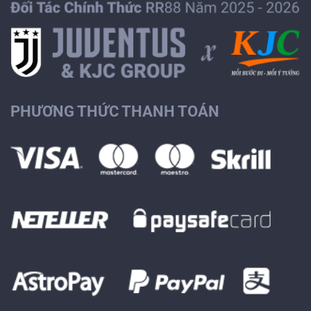
PHƯƠNG THỨC THANH TOÁN