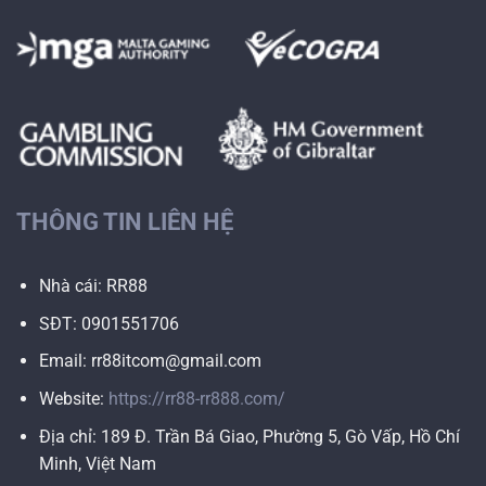
THÔNG TIN LIÊN HỆ
Nhà cái: RR88
SĐT: 0901551706
Email:
rr88itcom@gmail.com
Website:
https://rr88-rr888.com/
Địa chỉ: 189 Đ. Trần Bá Giao, Phường 5, Gò Vấp, Hồ Chí
Minh, Việt Nam