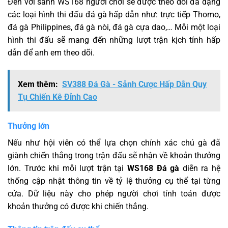
Đến với sảnh WS168 người chơi sẽ được theo dõi đa dạng
các loại hình thi đấu đá gà hấp dẫn như: trực tiếp Thomo,
đá gà Philippines, đá gà nòi, đá gà cựa dao,… Mỗi một loại
hình thi đấu sẽ mang đến những lượt trận kịch tính hấp
dẫn để anh em theo dõi.
Xem thêm:
SV388 Đá Gà - Sảnh Cược Hấp Dẫn Quy
Tụ Chiến Kê Đỉnh Cao
Thưởng lớn
Nếu như hội viên có thể lựa chọn chính xác chú gà đã
giành chiến thắng trong trận đấu sẽ nhận về khoản thưởng
lớn. Trước khi mỗi lượt trận tại
WS168 Đá gà
diễn ra hệ
thống cập nhật thông tin về tỷ lệ thưởng cụ thể tại từng
cửa. Dữ liệu này cho phép người chơi tính toán được
khoản thưởng có được khi chiến thắng.