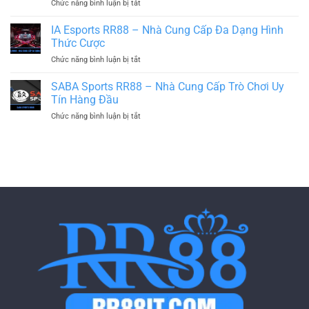
ở
Chức năng bình luận bị tắt
Sảnh
Tiếp
TF
Cược
Chất
Esports
IA Esports RR88 – Nhà Cung Cấp Đa Dạng Hình
Hấp
Lượng
RR88
Dẫn
Thức Cược
–
Quy
ở
Chức năng bình luận bị tắt
Nhà
Tụ
IA
Phát
Chiến
Esports
SABA Sports RR88 – Nhà Cung Cấp Trò Chơi Uy
Hành
Kê
RR88
Sảnh
Tín Hàng Đầu
Đỉnh
–
Thể
Cao
ở
Chức năng bình luận bị tắt
Nhà
Thao
SABA
Cung
Điện
Sports
Cấp
Tử
RR88
Đa
Hot
–
Dạng
Nhà
Hình
Cung
Thức
Cấp
Cược
Trò
Chơi
Uy
Tín
Hàng
Đầu