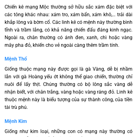
Chiến kê mạng Mộc thường sở hữu sắc xám đặc biệt với
các tông khác nhau: xám tro, xám bẩn, xám khô,… trải dài
khắp lông và bờm cổ. Các linh kê có mệnh này thường bình
tĩnh và trầm lắng, có khả năng chiến đấu đáng kinh ngạc.
Ngoài ra, chân thường có ánh đen, xanh, chì hoặc vàng
mây pha đỏ, khiến cho vẻ ngoài càng thêm trầm tính.
Mệnh Thổ
Giống thuộc mạng này được gọi là gà Vàng, dễ bị nhầm
lẫn với gà Hoàng yếu ớt không thể giao chiến, thường chỉ
nuôi để lấy thịt. Chúng thường có bộ lông sắc vàng dễ
nhận biết, với chân trắng, vàng hoặc vàng ráng đỏ. Linh kê
thuộc mệnh này là biểu tượng của sự thành công, của tiền
tài trù phú.
Mệnh Kim
Giống như kim loại, những con có mạng này thường có