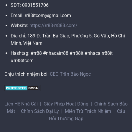
SĐT: 0901551706
Email:
rr88itcom@gmail.com
Website:
https://rr88-rr888.com/
Địa chỉ: 189 Đ. Trần Bá Giao, Phường 5, Gò Vấp, Hồ Chí
Minh, Việt Nam
Hashtag: #rr88 #nhacairr88 #rr88it #nhacairr88it
#rr88itcom
Chịu trách nhiệm bởi:
CEO Trần Bảo Ngọc
Liên Hệ Nhà Cái
|
Giấy Phép Hoạt Động
|
Chính Sách Bảo
Mật
|
Chính Sách Đại Lý
|
Miễn Trừ Trách Nhiệm
|
Câu
Hỏi Thường Gặp