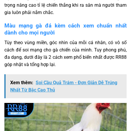
trọng nâng cao tỉ lệ chiến thắng khi ra sân mà người tham
gia luôn phải nắm chắc.
Màu mạng gà đá kèm cách xem chuẩn nhất
dành cho mọi người
Tùy theo vùng miền, góc nhìn của mỗi cá nhân, có vô số
cách để soi mạng cho gà chiến của mình. Tuy phong phú,
đa dạng, dưới đây là 2 cách xem phổ biến nhất được RR88
góp nhặt và tổng hợp lại.
Xem thêm:
Soi Cầu Quả Trám - Đơn Giản Dễ Trúng
Nhất Từ Bậc Cao Thủ