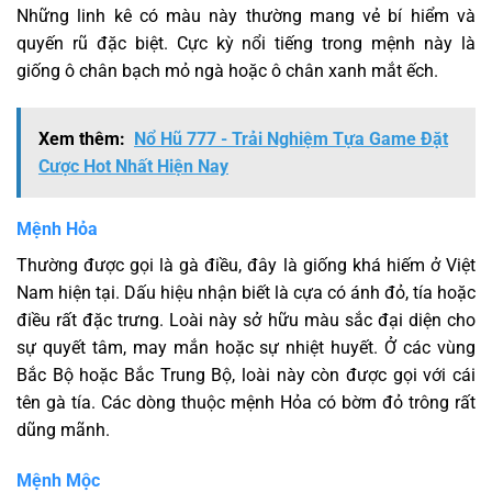
Những linh kê có màu này thường mang vẻ bí hiểm và
quyến rũ đặc biệt. Cực kỳ nổi tiếng trong mệnh này là
giống ô chân bạch mỏ ngà hoặc ô chân xanh mắt ếch.
Xem thêm:
Nổ Hũ 777 - Trải Nghiệm Tựa Game Đặt
Cược Hot Nhất Hiện Nay
Mệnh Hỏa
Thường được gọi là gà điều, đây là giống khá hiếm ở Việt
Nam hiện tại. Dấu hiệu nhận biết là cựa có ánh đỏ, tía hoặc
điều rất đặc trưng. Loài này sở hữu màu sắc đại diện cho
sự quyết tâm, may mắn hoặc sự nhiệt huyết. Ở các vùng
Bắc Bộ hoặc Bắc Trung Bộ, loài này còn được gọi với cái
tên gà tía. Các dòng thuộc mệnh Hỏa có bờm đỏ trông rất
dũng mãnh.
Mệnh Mộc