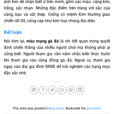
ánh kim dễ nhận biết ở trên mình, gồm các màu: vàng kim,
trắng, sắc nhạn. Những đặc điểm trên trùng với sắc của
vàng, bạc và sắt thép. Giống có mệnh Kim thường giao
chiến rất tốt, cứng cáp như kim loại chúng đại diện.
Kết luận
Nói tóm lại,
màu mạng gà đá
là chi tiết quan trọng quyết
định chiến thắng của nhiều người chơi mà không phải ai
cũng biết. Người tham gia cần nắm chắc kiến thức trước
khi tham gia vào cộng đồng gà đá. Ngoài ra, tham gia
ngay vào đại gia đình RR88 để trải nghiệm các hạng mục
đặc sắc nhé.
This entry was posted in
Blog Game
. Bookmark the
permalink
.