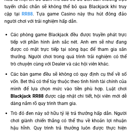
tuyến chắc chắn sẽ không thể bỏ qua Blackjack khi truy
cập tại
RR88
. Tựa game Casino này thu hút đông đảo
người chơi với trải nghiệm hấp dẫn.
Các phòng game Blackjack đều được truyền phát trực
tiếp với phần hình ảnh sắc nét. Anh em sẽ như đang
được có mặt trực tiếp tại sòng bạc để tham gia săn
thưởng. Người chơi trong quá trình trải nghiệm có thể
trò chuyện cùng với Dealer và các hội viên khác.
Các bàn game đều sẽ không có quy định cụ thể về số
vốn. Bet thủ có thể tùy thuộc theo tình hình tài chính của
mình để lựa chọn mức vào tiền phù hợp. Luật chơi
Blackjack RR88
được cập nhật chi tiết, hội viên mới dễ
dàng nắm rõ quy trình tham gia.
Trò đỏ đen này sở hữu tỷ lệ trả thưởng hấp dẫn. Người
chơi giành chiến thắng có thể thu về khoản lợi nhuận
hậu hĩnh. Quy trình trả thưởng luôn được thực hiện