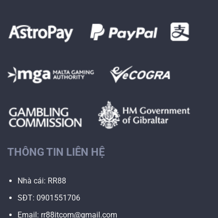
THÔNG TIN LIÊN HỆ
Nhà cái: RR88
SĐT: 0901551706
Email:
rr88itcom@gmail.com