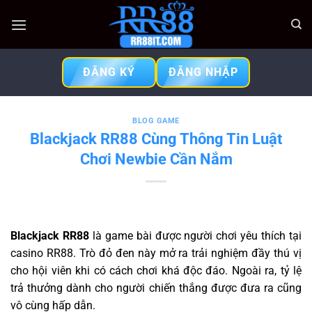
Skip
to
content
ĐĂNG KÝ
ĐĂNG NHẬP
BLOG GAME
Blackjack RR88 Cùng Thông Tin Luật
Chơi Newbie Cần Nắm
Blackjack RR88
là game bài được người chơi yêu thích tại
casino RR88
. Trò đỏ đen này mở ra trải nghiệm đầy thú vị
cho hội viên khi có cách chơi khá độc đáo. Ngoài ra, tỷ lệ
trả thưởng dành cho người chiến thắng được đưa ra cũng
vô cùng hấp dẫn.