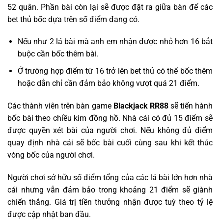
52 quân. Phần bài còn lại sẽ được đặt ra giữa bàn để các
bet thủ bốc dựa trên số điểm đang có.
Nếu như 2 lá bài mà anh em nhận được nhỏ hơn 16 bắt
buộc cần bốc thêm bài.
Ở trường hợp điểm từ 16 trở lên bet thủ có thể bốc thêm
hoặc dằn chỉ cần đảm bảo không vượt quá 21 điểm.
Các thành viên trên bàn game
Blackjack RR88
sẽ tiến hành
bốc bài theo chiều kim đồng hồ. Nhà cái có đủ 15 điểm sẽ
được quyền xét bài của người chơi. Nếu không đủ điểm
quay định nhà cái sẽ bốc bài cuối cùng sau khi kết thúc
vòng bốc của người chơi.
Người chơi sở hữu số điểm tổng của các lá bài lớn hơn nhà
cái nhưng vẫn đảm bảo trong khoảng 21 điểm sẽ giành
chiến thắng. Giá trị tiền thưởng nhận được tuỳ theo tỷ lệ
được cập nhật ban đầu.