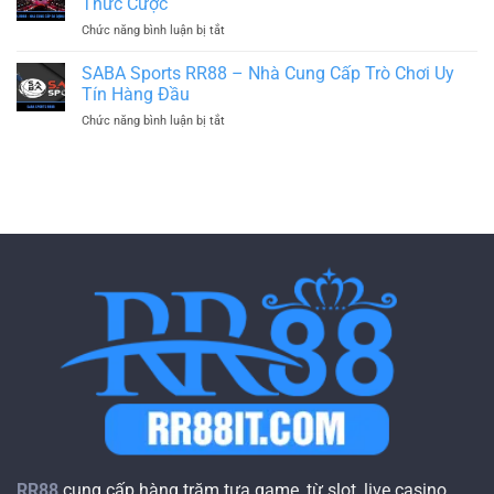
Thức Cược
–
Quy
ở
Chức năng bình luận bị tắt
Nhà
Tụ
IA
Phát
Chiến
Esports
SABA Sports RR88 – Nhà Cung Cấp Trò Chơi Uy
Hành
Kê
RR88
Sảnh
Tín Hàng Đầu
Đỉnh
–
Thể
Cao
ở
Chức năng bình luận bị tắt
Nhà
Thao
SABA
Cung
Điện
Sports
Cấp
Tử
RR88
Đa
Hot
–
Dạng
Nhà
Hình
Cung
Thức
Cấp
Cược
Trò
Chơi
Uy
Tín
Hàng
Đầu
RR88
cung cấp hàng trăm tựa game, từ slot, live casino