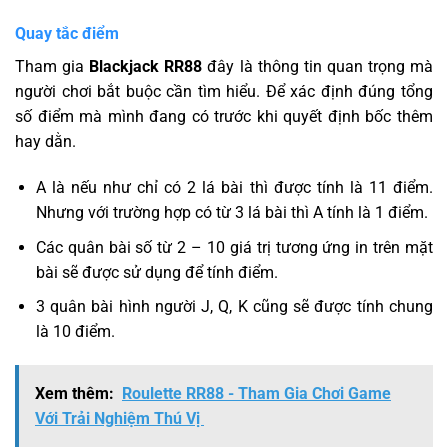
Quay tắc điểm
Tham gia
Blackjack RR88
đây là thông tin quan trọng mà
người chơi bắt buộc cần tìm hiểu. Để xác định đúng tổng
số điểm mà mình đang có trước khi quyết định bốc thêm
hay dằn.
A là nếu như chỉ có 2 lá bài thì được tính là 11 điểm.
Nhưng với trường hợp có từ 3 lá bài thì A tính là 1 điểm.
Các quân bài số từ 2 – 10 giá trị tương ứng in trên mặt
bài sẽ được sử dụng để tính điểm.
3 quân bài hình người J, Q, K cũng sẽ được tính chung
là 10 điểm.
Xem thêm:
Roulette RR88 - Tham Gia Chơi Game
Với Trải Nghiệm Thú Vị